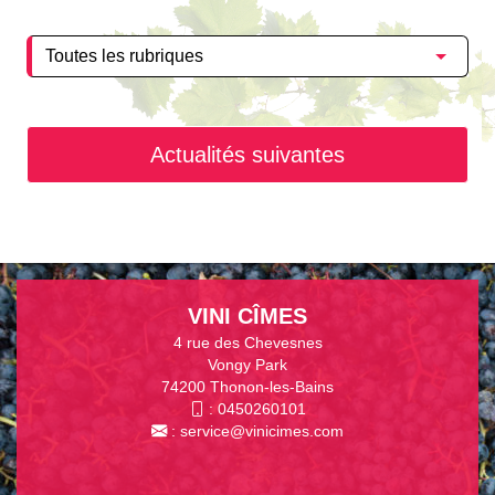
Actualités suivantes
VINI CÎMES
4 rue des Chevesnes
Vongy Park
74200 Thonon-les-Bains
:
0450260101
:
service@vinicimes.com