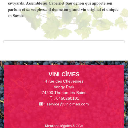
savoyards. Assemblé au Cabernet Sauvignon qui apporte son
parfum et sa souplesse, il donne un grand vin original et unique
en Savoie.
VINI CÎMES
4 rue des Chevesnes
Vongy Park
74200 Thonon-les-Bains
:
0450260101
:
service@vinicimes.com
Mentions légales & CGV