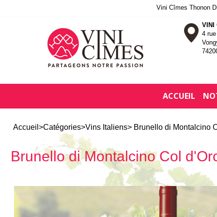
Vini Cîmes Thonon Dis
VINI
4 ru
Vong
7420
ACCUEIL
NO
Accueil
>
Catégories
>
Vins Italiens
> Brunello di Montalcino 
Brunello di Montalcino Col d'O