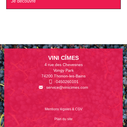
Je découvre
VINI CÎMES
4 rue des Chevesnes
Vongy Park
74200 Thonon-les-Bains
:
0450260101
:
service@vinicimes.com
Mentions légales & CGV
Plan du site