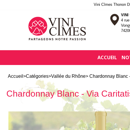
Vini Cîmes Thonon Dis
VINI
4 ru
Vong
7420
ACCUEIL
NO
Accueil
>
Catégories
>
Vallée du Rhône
> Chardonnay Blanc - 
Chardonnay Blanc - Via Caritati