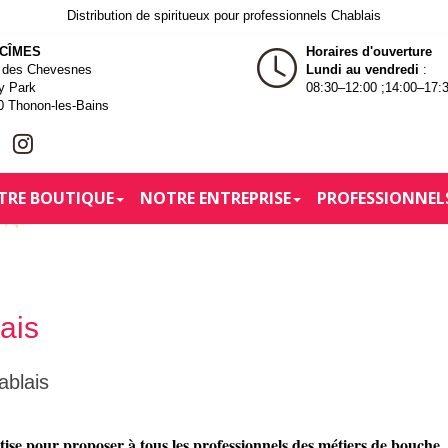
Distribution de spiritueux pour professionnels Chablais
 CÎMES
Horaires d'ouverture
e des Chevesnes
Lundi au vendredi
:
y Park
08:30–12:00 ;14:00–17:
0 Thonon-les-Bains
TRE BOUTIQUE
NOTRE ENTREPRISE
PROFESSIONNEL
ais
ablais
rtise pour proposer à tous les professionnels des métiers de bouche