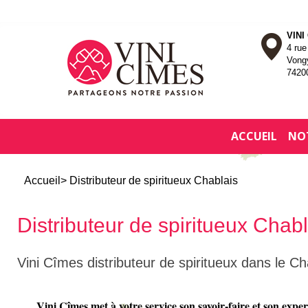
VINI
4 ru
Vong
7420
ACCUEIL
NO
Accueil
> Distributeur de spiritueux Chablais
Distributeur de spiritueux Chabl
Vini Cîmes distributeur de spiritueux dans le Ch
Vini Cîmes met à votre service son savoir-faire et son expe