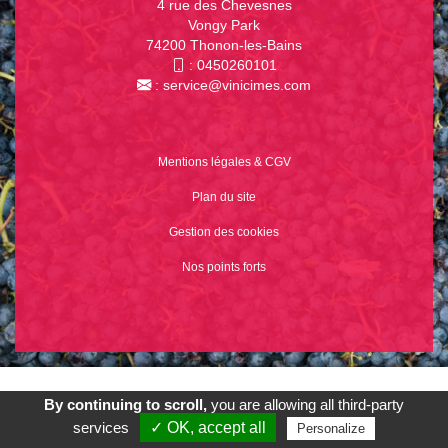
4 rue des Chevesnes
Vongy Park
74200 Thonon-les-Bains
:
0450260101
:
service@vinicimes.com
Mentions légales & CGV
Plan du site
Gestion des cookies
Nos points forts
© 2026
Agence Web Thonon Les Bains
-
Référencement Google
By continuing to scroll,
you are allowing all third-party
Thonon Les Bains
Clic And Go
création site internet thonon
Appeler
E-Mail
Venir
clicandgo.com
services
✓ OK, accept all
Personalize