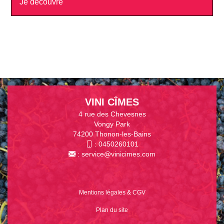
Je découvre
VINI CÎMES
4 rue des Chevesnes
Vongy Park
74200 Thonon-les-Bains
:
0450260101
:
service@vinicimes.com
Mentions légales & CGV
Plan du site