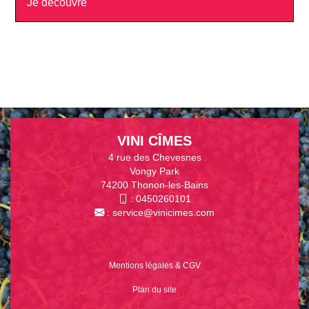
Je découvre
VINI CÎMES
4 rue des Chevesnes
Vongy Park
74200 Thonon-les-Bains
:
0450260101
:
service@vinicimes.com
Mentions légales & CGV
Plan du site