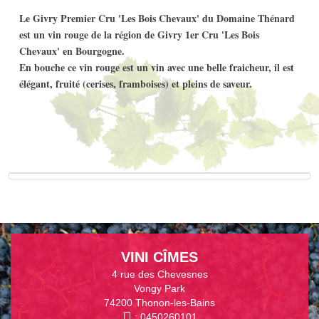
Le Givry Premier Cru 'Les Bois Chevaux' du Domaine Thénard
est un vin rouge de la région de Givry 1er Cru 'Les Bois
Chevaux' en Bourgogne.
En bouche ce vin rouge est un vin avec une belle fraicheur, il est
élégant, fruité (cerises, framboises) et pleins de saveur.
VINI CÎMES
4 rue des Chevesnes
Vongy Park
74200 Thonon-les-Bains
:
0450260101