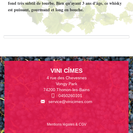
fond très subtil de tourbe. Bien qu'ayant 3 ans d'âge, ce whisky
est puissant, gourmand et long en bouche.
VINI CÎMES
4 rue des Chevesnes
Vongy Park
74200 Thonon-les-Bains
:
0450260101
:
service@vinicimes.com
Mentions légales & CGV