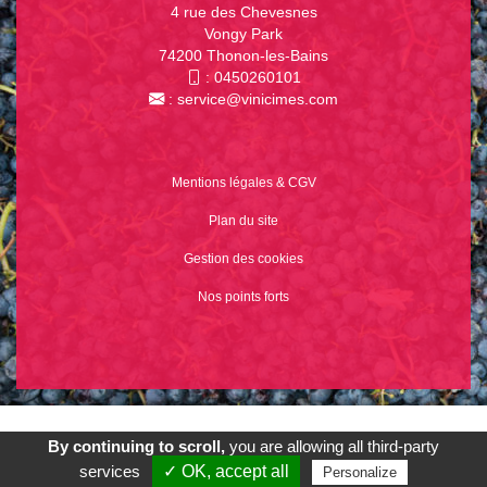
4 rue des Chevesnes
Vongy Park
74200 Thonon-les-Bains
:
0450260101
:
service@vinicimes.com
Mentions légales & CGV
Plan du site
Gestion des cookies
Nos points forts
© 2026
Agence Web Thonon Les Bains
-
Référencement Google
By continuing to scroll,
you are allowing all third-party
Thonon Les Bains
Clic And Go
création site internet thonon
Appeler
E-Mail
Venir
clicandgo.com
services
✓ OK, accept all
Personalize