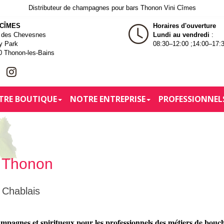
Distributeur de champagnes pour bars Thonon Vini Cîmes
 CÎMES
Horaires d'ouverture
e des Chevesnes
Lundi au vendredi
:
y Park
08:30–12:00 ;14:00–17:
0 Thonon-les-Bains
TRE BOUTIQUE
NOTRE ENTREPRISE
PROFESSIONNEL
s Thonon
e Chablais
champagnes et spiritueux pour les professionnels des métiers de bouc