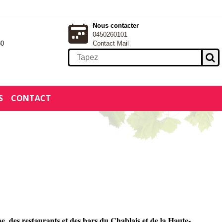
Nous contacter
0450260101
30
Contact Mail
S
CONTACT
he, des restaurants et des bars du Chablais et de la Haute-