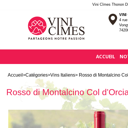
Vini Cîmes Thonon Dis
VINI
4 ru
Vong
7420
ACCUEIL
NO
Accueil
>
Catégories
>
Vins Italiens
> Rosso di Montalcino Col
Rosso di Montalcino Col d'Orci