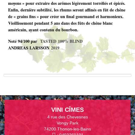
moyens » pour extraire des arômes légèrement torréfiés et épicés.
Enfin, dernière subtilité, les rhums seront affinés en fût de chêne
de « grains fins » pour créer un final gourmand et harmonieux.
Vieillissement pendant 5 ans dans des fûts de chêne blanc
américain, ayant contenu du bourbon.
Noté 94/100 par
TASTED 100% BLIND
ANDREAS LARSSON
2019
VINI CÎMES
4 rue des Chevesnes
Vongy Park
74200 Thonon-les-Bains
:
0450260101