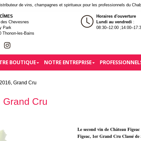
tributeur de vins, champagnes et spiritueux pour les professionnels du Cha
 CÎMES
Horaires d'ouverture
e des Chevesnes
Lundi au vendredi
:
y Park
08:30–12:00 ;14:00–17:
0 Thonon-les-Bains
TRE BOUTIQUE
NOTRE ENTREPRISE
PROFESSIONNEL
 2016, Grand Cru
, Grand Cru
Le second vin de Château Figeac e
Figeac, 1er Grand Cru Classé de S