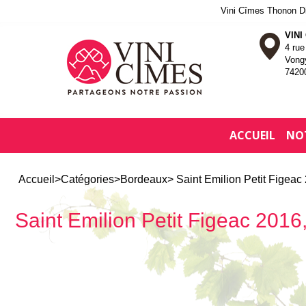
Vini Cîmes Thonon Dis
VINI
4 ru
Vong
7420
ACCUEIL
NO
Accueil
>
Catégories
>
Bordeaux
> Saint Emilion Petit Figeac
Saint Emilion Petit Figeac 2016