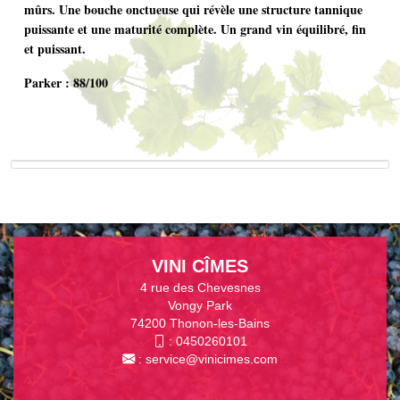
mûrs. Une bouche onctueuse qui révèle une structure tannique
puissante et une maturité complète. Un grand vin équilibré, fin
et puissant.
Parker : 88/100
VINI CÎMES
4 rue des Chevesnes
Vongy Park
74200 Thonon-les-Bains
:
0450260101
:
service@vinicimes.com