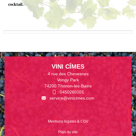
cocktail.
VINI CÎMES
4 rue des Chevesnes
Vongy Park
74200 Thonon-les-Bains
:
0450260101
:
service@vinicimes.com
Mentions légales & CGV
Plan du site